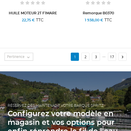
HUILE MOTEUR 2T F1MARE
Remorque B0370
TTC
TTC
22,75 €
1 938,00 €
…
Pertinence

1
2
3
17

RÉSERVEZ DÈS MAINTENANT VOTRE BARQUE SPRITZ
Configurez votre modèle en
magasin et vos options pour