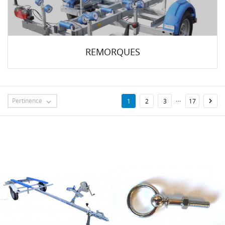
REMORQUES
…
Pertinence

1
2
3
17
