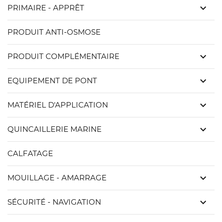
keyboard_arrow_down
PRIMAIRE - APPRÊT
PRODUIT ANTI-OSMOSE
keyboard_arrow_down
PRODUIT COMPLÉMENTAIRE
keyboard_arrow_down
EQUIPEMENT DE PONT
keyboard_arrow_down
MATÉRIEL D'APPLICATION
keyboard_arrow_down
QUINCAILLERIE MARINE
CALFATAGE
keyboard_arrow_down
MOUILLAGE - AMARRAGE
keyboard_arrow_down
SÉCURITÉ - NAVIGATION