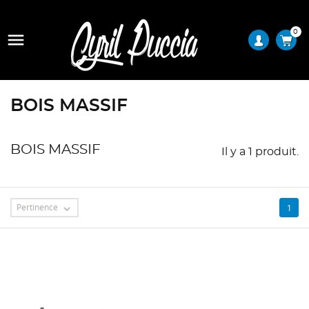
0

BOIS MASSIF
BOIS MASSIF
Il y a 1 produit.
Pertinence
1
