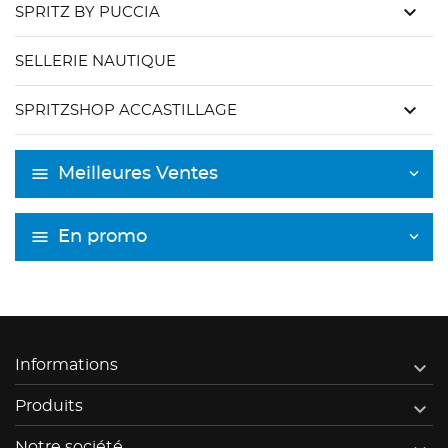
keyboard_arrow_down
SPRITZ BY PUCCIA
SELLERIE NAUTIQUE
keyboard_arrow_down
SPRITZSHOP ACCASTILLAGE
Meilleures Ventes
En promo

Informations

Produits
Notre société