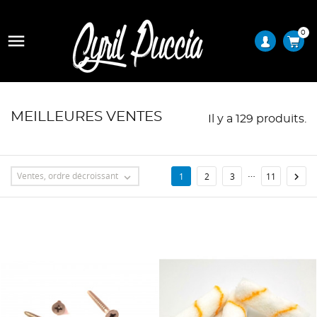
0

MEILLEURES VENTES
Il y a 129 produits.
…
Ventes, ordre décroissant

1
2
3
11
